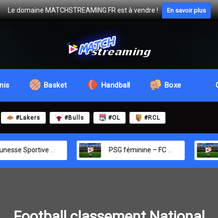
Le domaine MATCHSTREAMING.FR est à vendre !
En savoir plus
nis
Basket
Handball
Boxe
#Lakers
#Bulls
#OL
#RCL
ane – Espérance Tunis
PSG féminine – FC Nantes féminine
PSG 
Football classement National