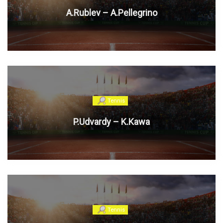
A.Rublev – A.Pellegrino
Tennis
P.Udvardy – K.Kawa
Tennis