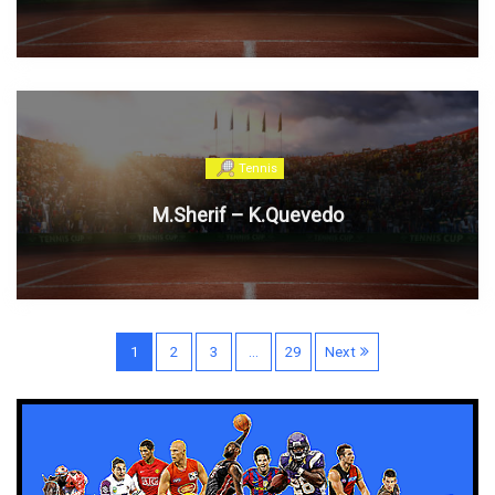
Tennis
M.Sherif – K.Quevedo
N
1
2
3
…
29
Next
a
v