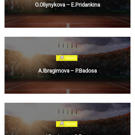
O.Oliynykova – E.Pridankina
Tennis
A.Ibragimova – P.Badosa
Tennis