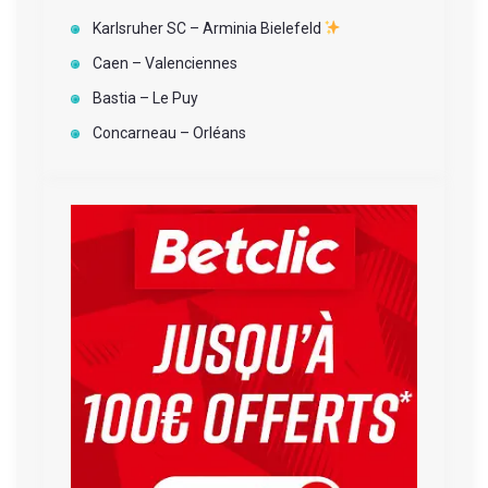
e
Karlsruher SC – Arminia Bielefeld
s
Caen – Valenciennes
Bastia – Le Puy
Concarneau – Orléans