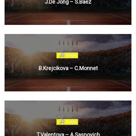
J.De Jong – S.Baez
Tennis
B.Krejcikova – C.Monnet
Tennis
T.Valentova – A.Sasnovich