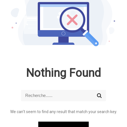
Nothing Found
R
R
e
e
c
c
h
We can't seem to find any result that match your search key.
h
e
r
e
c