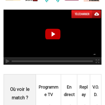
Programm
En
Repl
V.O.
Où voir le
e TV
direct
ay
D.
match ?