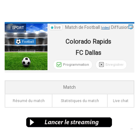
live
Match de Football
Diffusion
SPORT
[
video
]
Colorado Rapids
Football
FC Dallas
Programmation
Enregistrer
Match
Résumé du match
Statistiques du match
Live chat