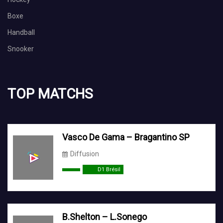
Boxe
Handball
Snooker
TOP MATCHS
Vasco De Gama – Bragantino SP
Diffusion
D1 Brésil
B.Shelton – L.Sonego