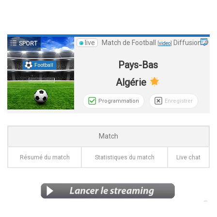
live
Match de Football
Diffusion
SPORT
[
video
]
Pays-Bas
Football
Algérie
Programmation
Enregistrer
Match
Résumé du match
Statistiques du match
Live chat