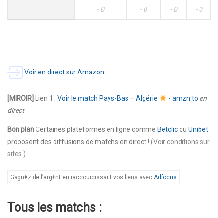
- 0
- 0
- 0
- 0
Voir en direct sur Amazon
[MIROIR]
Lien 1 :
Voir le match Pays-Bas – Algérie
- amzn.to
en
direct
Bon plan
Certaines plateformes en ligne comme
Betclic
ou
Unibet
proposent des diffusions de matchs en direct !
(Voir conditions sur
sites.)
Gagn€z de l’arg€nt en raccourcissant vos liens avec
Adfocus
Tous les matchs :