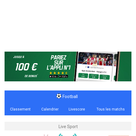
Football
Classement
Calendrier
Livescore
Tous les matchs
Live Sport